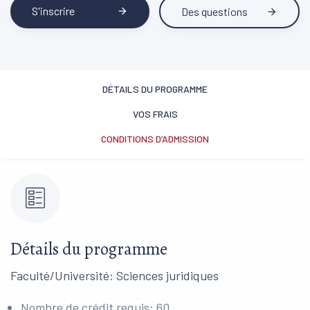
S'inscrire
Des questions
arrow_forward
arrow_forward
DÉTAILS DU PROGRAMME
VOS FRAIS
CONDITIONS D’ADMISSION
Détails du programme
Faculté/Université: Sciences juridiques
Nombre de crédit requis: 60